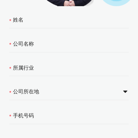
*
*
*
*
*