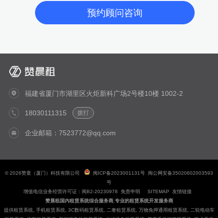
福建省厦门市湖里区火炬新科广场2号楼10楼 1002-2
18030111315
拨打
企业邮箱：7523772@qq.com
© 2026赞童（厦门）科技有限公司
闽ICP备2023001131号
闽公网安备35020602003593
号
增值电信业务经营许可证：闽B2-20230978
免责申明
SITEMAP
友情链接
赞晨租国内租赁系统综合服务商
,
专业的租赁系统开发服务商
提供
租赁系统
,
手机租赁系统
,
3C数码租赁系统
,
二奢租赁系统
,
万物免押通用租赁系统
,
二轮电动车