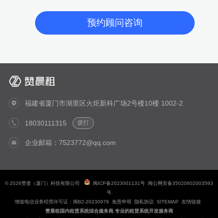
福建省厦门市湖里区火炬新科广场2号楼10楼 1002-2
18030111315
拨打
企业邮箱：7523772@qq.com
© 2026赞童（厦门）科技有限公司
闽ICP备2023001131号
闽公网安备35020602003593
号
增值电信业务经营许可证：闽B2-20230978
免责申明
隐私协议
SITEMAP
友情链接
赞晨租国内租赁系统综合服务商
,
专业的租赁系统开发服务商