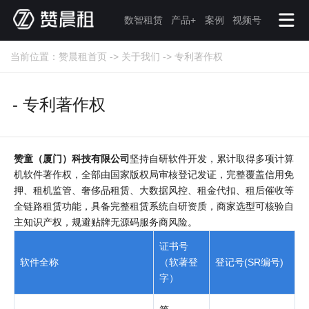
数智租赁
产品+
案例
视频号
当前位置：
赞晨租首页
->
关于我们
->
专利著作权
- 专利著作权
赞童（厦门）科技有限公司
坚持自研软件开发，累计取得多项计算
机软件著作权，全部由国家版权局审核登记发证，完整覆盖信用免
押、租机监管、奢侈品租赁、大数据风控、租金代扣、租后催收等
全链路租赁功能，具备完整
租赁系统自研资质
，商家选型可核验自
主知识产权，规避贴牌无源码服务商风险。
证书号
软件全称
（软著登
登记号(SR编号)
字）