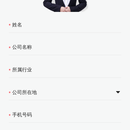
*
*
*
*
*